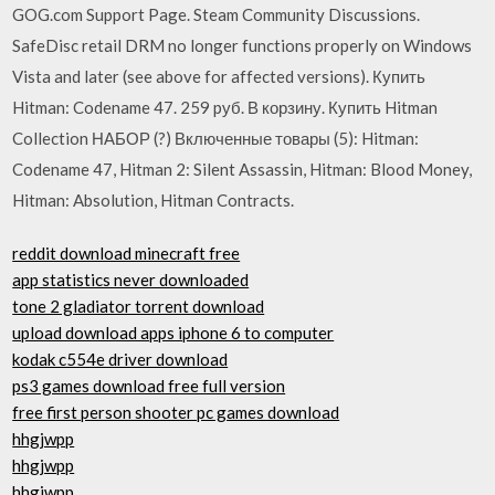
GOG.com Support Page. Steam Community Discussions.
SafeDisc retail DRM no longer functions properly on Windows
Vista and later (see above for affected versions). Купить
Hitman: Codename 47. 259 pуб. В корзину. Купить Hitman
Collection НАБОР (?) Включенные товары (5): Hitman:
Codename 47, Hitman 2: Silent Assassin, Hitman: Blood Money,
Hitman: Absolution, Hitman Contracts.
reddit download minecraft free
app statistics never downloaded
tone 2 gladiator torrent download
upload download apps iphone 6 to computer
kodak c554e driver download
ps3 games download free full version
free first person shooter pc games download
hhgjwpp
hhgjwpp
hhgjwpp