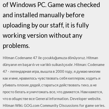
of Windows PC. Game was checked
and installed manually before
uploading by our staff, it is fully
working version without any
problems.
Hitman Codename 47 ile çocukluğumuza dönüyoruz. Hitman
dünyanın en başarılı ve varlıklı suikastçısıdır. Hitman: Codename
47 - легендарная игра, вышла в 2000 году, я думаю многим
как и мне, нравилось чувствовать себя киллером, ходить и
убивать плохих дядей, стараться действовать тихо, а не
просто бегать и уничтожать все, что движется. Нам кажется,
что в обществе все General information. Developer website.
Hitman Wiki. GOG.com Community Discussions for game series.