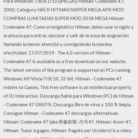
Para Windows 7/8/8.1/10 ((MEGA)) Hitman: Codename 47;
2000; Category HACK HITMAN SNIPER MEGA APK MOD
COMPRAS ILIMITADAS SUPER MOD 2018 MEGA Hitman
Codename 47: Como el enigmático Hitman, debes usar el sigilo y
la astucia para entrar, ejecutar y salir de la zona de asignación
llamando la menor atención y consiguiendo la máxima
efectividad. 17/07/2019 · The 6.0 version of Hitman -
Codename 47 is available as a free download on our website.
The latest version of the program is supported on PCs running
Windows XP/Vista/7/8/10, 32-bit. Hitman - Codename 47
relates to Games. This free software is an intellectual property
of IO Interactive. Descarga fiable para Windows (PC) de Hitman
- Codename 47 GRATIS. Descarga libre de virus y 100 % limpia.
Consigue Hitman - Codename 47 descargas alternativas.
Hitman: Codename 47 (aka 终极刺客: 代号47, Hitman: Агент 47,
Hitman: Tueur à gages, Hitman: Pagato per Uccidere) is a video