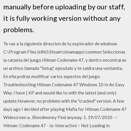
manually before uploading by our staff,
it is fully working version without any
problems.
Te vas a la siguiente direccion de tu explorador de windows
C:\Program Files (x86)\Steam\steamapps\common Seleccionas
la carpeta del juego Hitman Codename 47, y dentro encontraras
un archivo llamado "Setup", ejecutalo y te saldra una ventanita.
En ella podras modificar varios aspectos del juego.
Troubleshooting Hitman Codename 47 Windows 10 In An Easy
Way. I have | XP and would like to with the latest (and only)
update.However, no problems with the "cracked" version. A few
days ago I decided after playing Mafia for Hitman Codename 47
Widescreen a.. Bloodmoney Find anyway. 1. 19/07/2020 · ↑
Hitman: Codename 47 - Io-Interactive ↑ Not Loading in